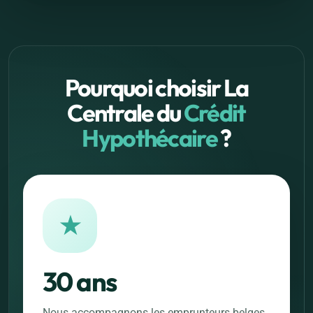
Pourquoi choisir La
Centrale du
Crédit
Hypothécaire
?
★
30 ans
Nous accompagnons les emprunteurs belges