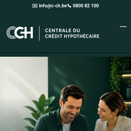
✉️ info@c-ch.be
📞 0800 82 100
Skip
to
main
content