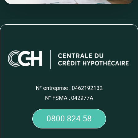
N° entreprise : 0462192132
N° FSMA : 042977A
0800 824 58