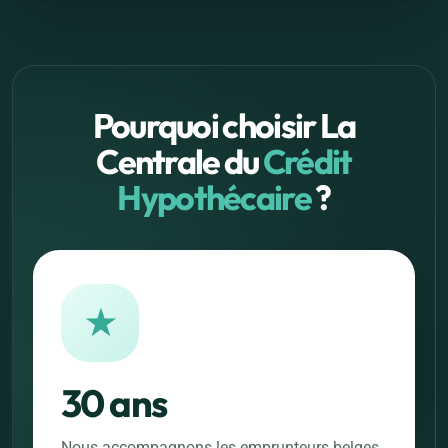
Pourquoi choisir La
Centrale du
Crédit
Hypothécaire
?
★
30 ans
Nous accompagnons les emprunteurs belges