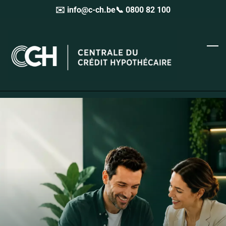
✉️ info@c-ch.be
📞 0800 82 100
Skip
to
main
content