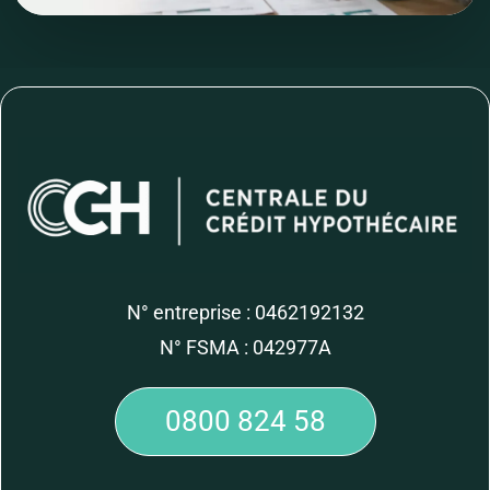
N° entreprise : 0462192132
N° FSMA : 042977A
0800 824 58