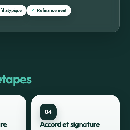
fil atypique
Refinancement
étapes
04
ire
Accord et signature