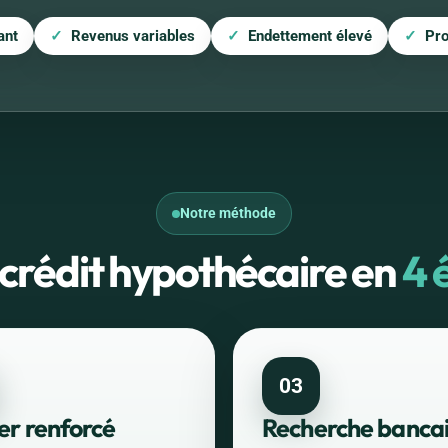
ant
Revenus variables
Endettement élevé
Pro
Notre méthode
 crédit hypothécaire en
4 
03
er renforcé
Recherche banca