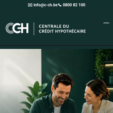
✉️ info@c-ch.be
📞 0800 82 100
Skip
to
main
content