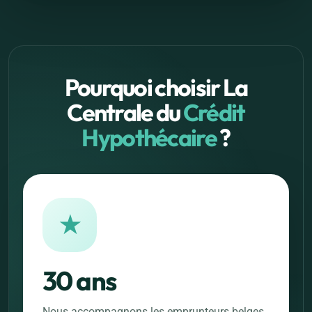
Pourquoi choisir La
Centrale du
Crédit
Hypothécaire
?
★
30 ans
Nous accompagnons les emprunteurs belges