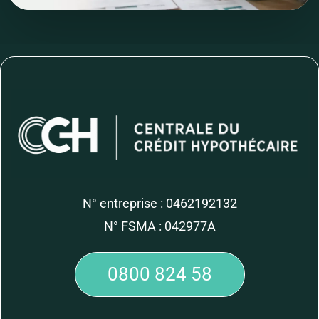
N° entreprise : 0462192132
N° FSMA : 042977A
0800 824 58