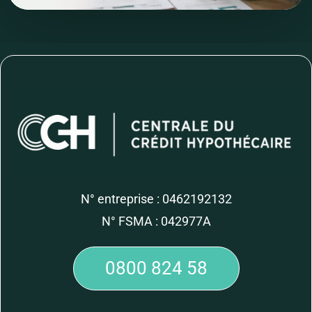
N° entreprise : 0462192132
N° FSMA : 042977A
0800 824 58