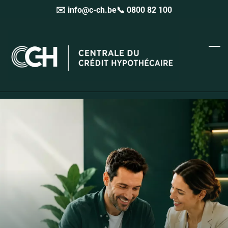
✉️ info@c-ch.be
📞 0800 82 100
Skip
to
main
content