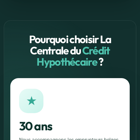
Pourquoi choisir La
Centrale du
Crédit
Hypothécaire
?
★
30 ans
Nous accompagnons les emprunteurs belges