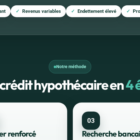
ant
Revenus variables
Endettement élevé
Pro
Notre méthode
 crédit hypothécaire en
4 
03
er renforcé
Recherche banca