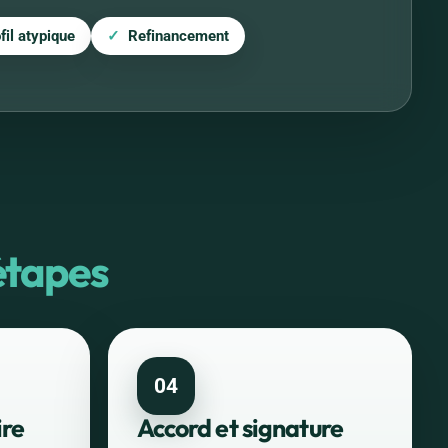
fil atypique
Refinancement
étapes
04
ire
Accord et signature