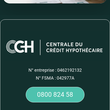
N° entreprise : 0462192132
N° FSMA : 042977A
0800 824 58