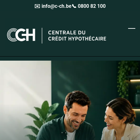
✉️ info@c-ch.be
📞 0800 82 100
Skip
to
main
content