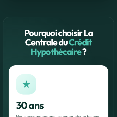
Pourquoi choisir La
Centrale du
Crédit
Hypothécaire
?
★
30 ans
Nous accompagnons les emprunteurs belges