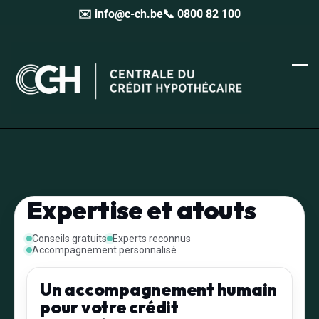
✉️ info@c-ch.be
📞 0800 82 100
Skip
to
main
content
Expertise et atouts
Conseils gratuits
Experts reconnus
Accompagnement personnalisé
Un accompagnement humain
pour votre crédit